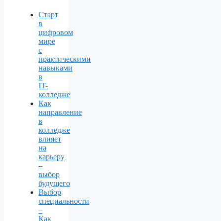
Старт
в
цифровом
мире
с
практическими
навыками
в
IT-
колледже
Как
направление
в
колледже
влияет
на
карьеру
–
выбор
будущего
Выбор
специальности
–
Как