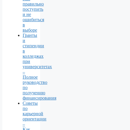
правильно
поступить
и не
ошибиться
в
выборе
Гранты
и
стипендии
в
колледжах
при
университетах
–
Полное
руководство
по
получению
финансирования
Советы
по
карьерной
ориентации
–
Как