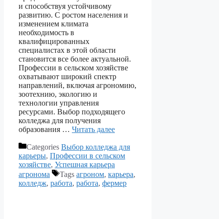
и способствуя устойчивому
развитию. С ростом населения и
изменением климата
необходимость в
квалифицированных
специалистах в этой области
становится все более актуальной.
Профессии в сельском хозяйстве
охватывают широкий спектр
направлений, включая агрономию,
зоотехнию, экологию и
технологии управления
ресурсами. Выбор подходящего
колледжа для получения
образования …
Читать далее
Categories
Выбор колледжа для
карьеры
,
Профессии в сельском
хозяйстве
,
Успешная карьера
агронома
Tags
агроном
,
карьера
,
колледж
,
работа
,
работа
,
фермер