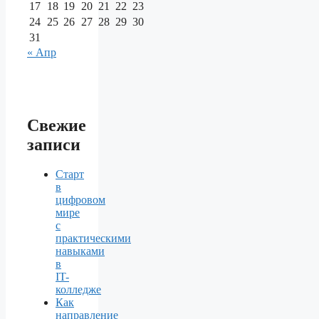
17
18
19
20
21
22
23
24
25
26
27
28
29
30
31
« Апр
Свежие
записи
Старт
в
цифровом
мире
с
практическими
навыками
в
IT-
колледже
Как
направление