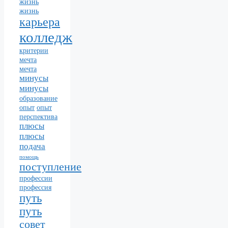
жизнь
жизнь
карьера
колледж
критерии
мечта
мечта
минусы
минусы
образование
опыт
опыт
перспектива
плюсы
плюсы
подача
помощь
поступление
профессии
профессия
путь
путь
совет