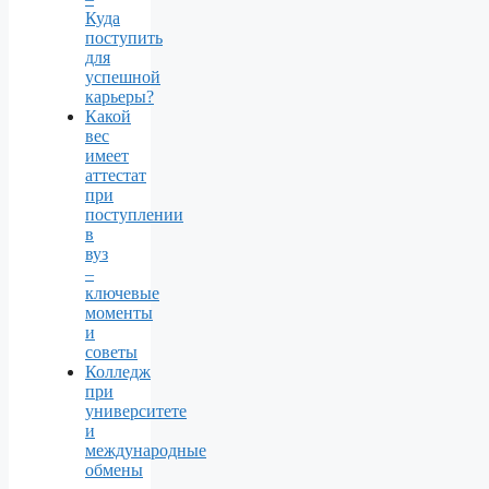
Куда
поступить
для
успешной
карьеры?
Какой
вес
имеет
аттестат
при
поступлении
в
вуз
–
ключевые
моменты
и
советы
Колледж
при
университете
и
международные
обмены