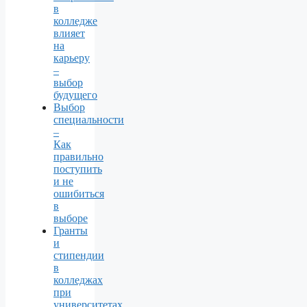
в
колледже
влияет
на
карьеру
–
выбор
будущего
Выбор
специальности
–
Как
правильно
поступить
и не
ошибиться
в
выборе
Гранты
и
стипендии
в
колледжах
при
университетах