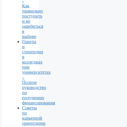
–
Как
правильно
поступить
и не
ошибиться
в
выборе
Гранты
и
стипендии
в
колледжах
при
университетах
–
Полное
руководство
по
получению
финансирования
Советы
по
карьерной
ориентации