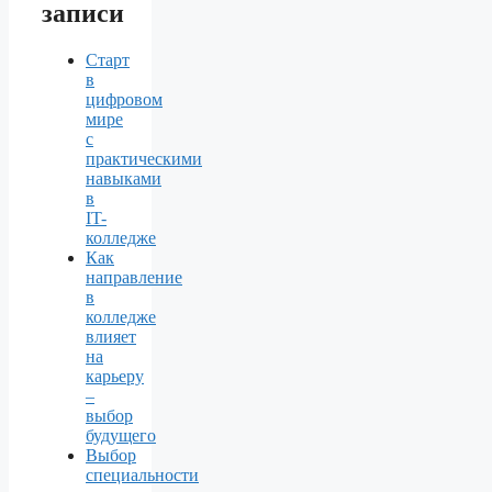
записи
Старт
в
цифровом
мире
с
практическими
навыками
в
IT-
колледже
Как
направление
в
колледже
влияет
на
карьеру
–
выбор
будущего
Выбор
специальности