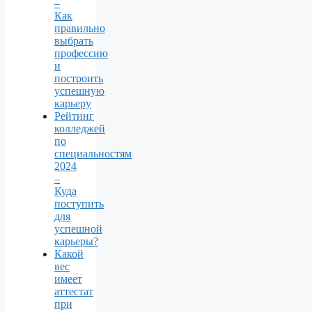
–
Как
правильно
выбрать
профессию
и
построить
успешную
карьеру
Рейтинг
колледжей
по
специальностям
2024
–
Куда
поступить
для
успешной
карьеры?
Какой
вес
имеет
аттестат
при