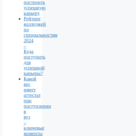
построить
успешную
карьеру
Рейтинг
колледжей
по
специальностям
2024
–
Куда
поступить
для
успешной
карьеры?
Какой
вес
имеет
аттестат
при
поступлении
в
вуз
–
ключевые
моменты