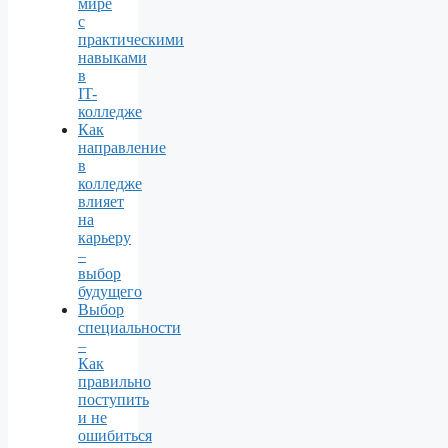
мире
с
практическими
навыками
в
IT-
колледже
Как
направление
в
колледже
влияет
на
карьеру
–
выбор
будущего
Выбор
специальности
–
Как
правильно
поступить
и не
ошибиться