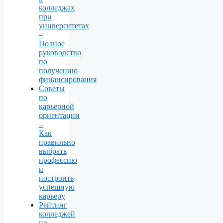
колледжах
при
университетах
–
Полное
руководство
по
получению
финансирования
Советы
по
карьерной
ориентации
–
Как
правильно
выбрать
профессию
и
построить
успешную
карьеру
Рейтинг
колледжей
по