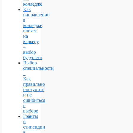
колледже
Как
направление
в
колледже
влияет
на
карьеру
–
выбор
будущего
Выбор
специальности
–
Как
правильно
поступить
и не
ошибиться
в
выборе
Гранты
и
стипендии
в