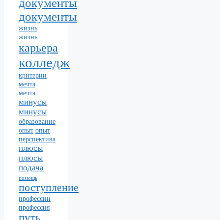
документы
документы
жизнь
жизнь
карьера
колледж
критерии
мечта
мечта
минусы
минусы
образование
опыт
опыт
перспектива
плюсы
плюсы
подача
помощь
поступление
профессии
профессия
путь