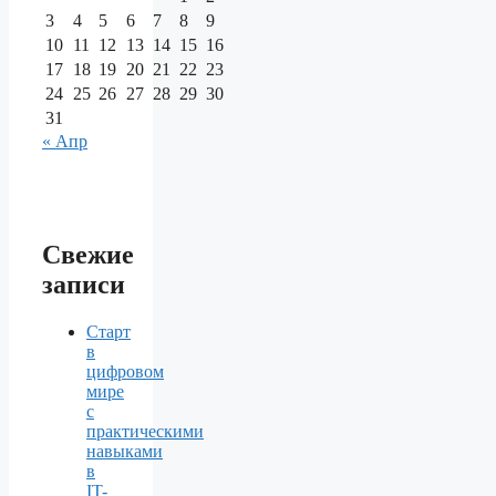
3
4
5
6
7
8
9
10
11
12
13
14
15
16
17
18
19
20
21
22
23
24
25
26
27
28
29
30
31
« Апр
Свежие
записи
Старт
в
цифровом
мире
с
практическими
навыками
в
IT-