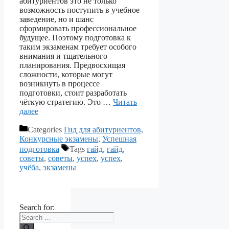
абитуриентов это не только
возможность поступить в учебное
заведение, но и шанс
сформировать профессиональное
будущее. Поэтому подготовка к
таким экзаменам требует особого
внимания и тщательного
планирования. Предвосхищая
сложности, которые могут
возникнуть в процессе
подготовки, стоит разработать
чёткую стратегию. Это …
Читать
далее
Categories
Гид для абитуриентов
,
Конкурсные экзамены
,
Успешная
подготовка
Tags
гайд
,
гайд
,
советы
,
советы
,
успех
,
успех
,
учёба
,
экзамены
Search for: