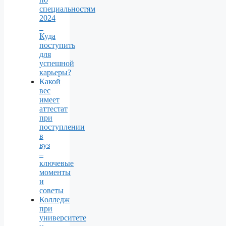
специальностям
2024
–
Куда
поступить
для
успешной
карьеры?
Какой
вес
имеет
аттестат
при
поступлении
в
вуз
–
ключевые
моменты
и
советы
Колледж
при
университете