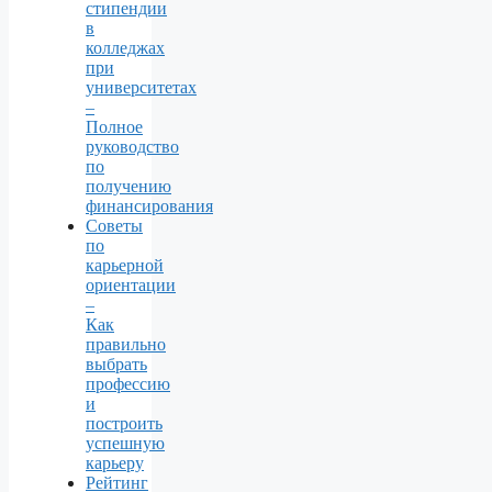
стипендии
в
колледжах
при
университетах
–
Полное
руководство
по
получению
финансирования
Советы
по
карьерной
ориентации
–
Как
правильно
выбрать
профессию
и
построить
успешную
карьеру
Рейтинг