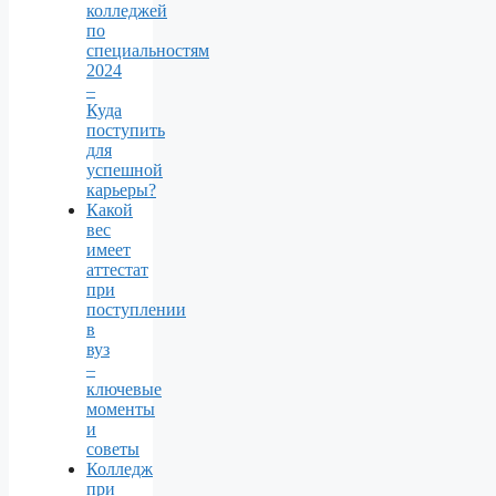
колледжей
по
специальностям
2024
–
Куда
поступить
для
успешной
карьеры?
Какой
вес
имеет
аттестат
при
поступлении
в
вуз
–
ключевые
моменты
и
советы
Колледж
при