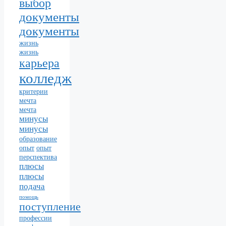
выбор
документы
документы
жизнь
жизнь
карьера
колледж
критерии
мечта
мечта
минусы
минусы
образование
опыт
опыт
перспектива
плюсы
плюсы
подача
помощь
поступление
профессии