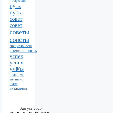
профессия
путь
путь
совет
совет
советы
советы
специальности
специальность
успех
успех
учёба
цель
цель
шанс
шаг
шанс
экзамены
Август 2026