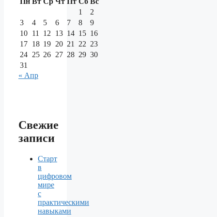
Пн
Вт
Ср
Чт
Пт
Сб
Вс
1
2
3
4
5
6
7
8
9
10
11
12
13
14
15
16
17
18
19
20
21
22
23
24
25
26
27
28
29
30
31
« Апр
Свежие
записи
Старт
в
цифровом
мире
с
практическими
навыками