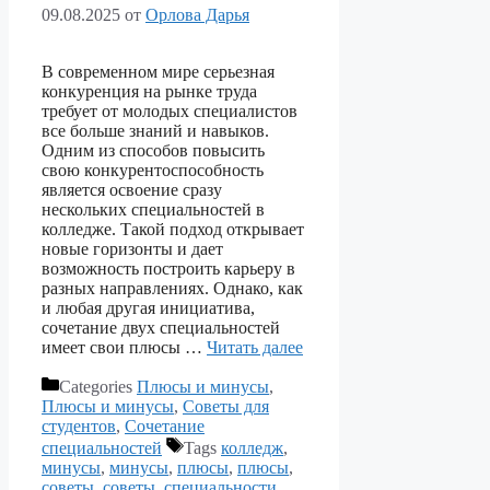
09.08.2025
от
Орлова Дарья
В современном мире серьезная
конкуренция на рынке труда
требует от молодых специалистов
все больше знаний и навыков.
Одним из способов повысить
свою конкурентоспособность
является освоение сразу
нескольких специальностей в
колледже. Такой подход открывает
новые горизонты и дает
возможность построить карьеру в
разных направлениях. Однако, как
и любая другая инициатива,
сочетание двух специальностей
имеет свои плюсы …
Читать далее
Categories
Плюсы и минусы
,
Плюсы и минусы
,
Советы для
студентов
,
Сочетание
специальностей
Tags
колледж
,
минусы
,
минусы
,
плюсы
,
плюсы
,
советы
,
советы
,
специальности