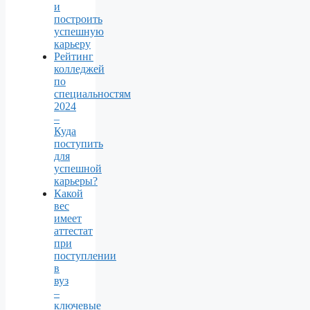
и
построить
успешную
карьеру
Рейтинг
колледжей
по
специальностям
2024
–
Куда
поступить
для
успешной
карьеры?
Какой
вес
имеет
аттестат
при
поступлении
в
вуз
–
ключевые