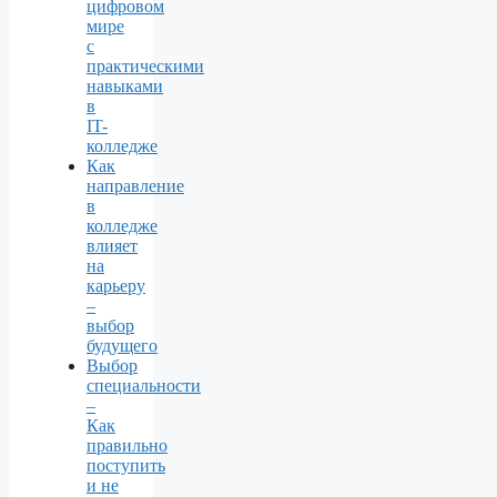
цифровом
мире
с
практическими
навыками
в
IT-
колледже
Как
направление
в
колледже
влияет
на
карьеру
–
выбор
будущего
Выбор
специальности
–
Как
правильно
поступить
и не