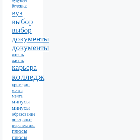
будущее
вуз
выбор
выбор
документы
документы
жизнь
жизнь
карьера
колледж
критерии
мечта
мечта
минусы
минусы
образование
опыт
опыт
перспектива
плюсы
плюсы