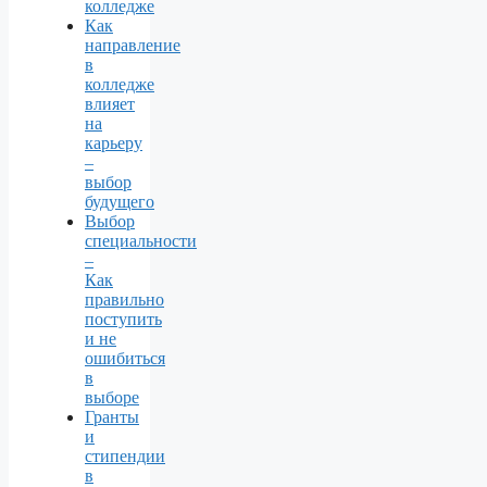
колледже
Как
направление
в
колледже
влияет
на
карьеру
–
выбор
будущего
Выбор
специальности
–
Как
правильно
поступить
и не
ошибиться
в
выборе
Гранты
и
стипендии
в