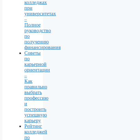
колледжах
при
университетах
–
Полное
руководство
по
получению
финансирования
Советы
по
карьерной
ориентации
–
Как
правильно
выбрать
профессию
и
построить
успешную
карьеру
Рейтинг
колледжей
по