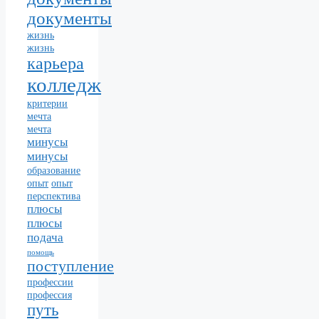
документы
жизнь
жизнь
карьера
колледж
критерии
мечта
мечта
минусы
минусы
образование
опыт
опыт
перспектива
плюсы
плюсы
подача
помощь
поступление
профессии
профессия
путь