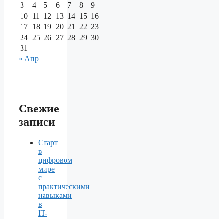
3
4
5
6
7
8
9
10
11
12
13
14
15
16
17
18
19
20
21
22
23
24
25
26
27
28
29
30
31
« Апр
Свежие
записи
Старт
в
цифровом
мире
с
практическими
навыками
в
IT-