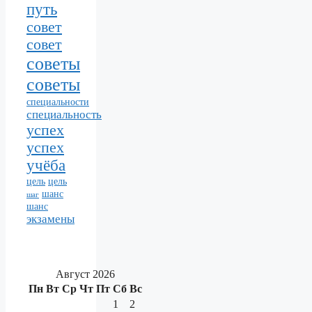
путь
совет
совет
советы
советы
специальности
специальность
успех
успех
учёба
цель
цель
шанс
шаг
шанс
экзамены
Август 2026
Пн
Вт
Ср
Чт
Пт
Сб
Вс
1
2