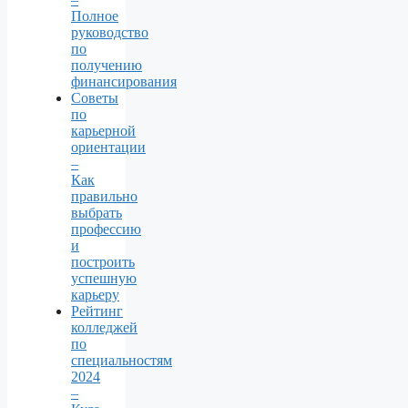
Полное
руководство
по
получению
финансирования
Советы
по
карьерной
ориентации
–
Как
правильно
выбрать
профессию
и
построить
успешную
карьеру
Рейтинг
колледжей
по
специальностям
2024
–