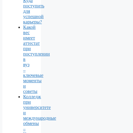
Куда
поступить
для
успешной
карьеры?
Какой
вес
имеет
аттестат
при
поступлении
в
вуз
–
ключевые
моменты
и
советы
Колледж
при
университете
и
международные
обмены
–