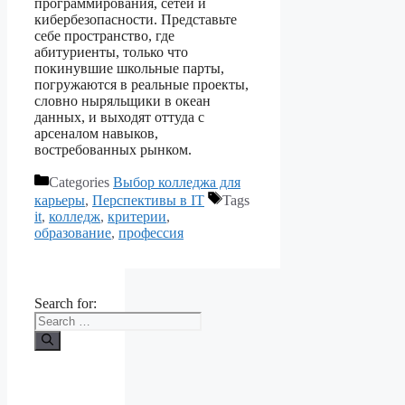
программирования, сетей и
кибербезопасности. Представьте
себе пространство, где
абитуриенты, только что
покинувшие школьные парты,
погружаются в реальные проекты,
словно ныряльщики в океан
данных, и выходят оттуда с
арсеналом навыков,
востребованных рынком.
Categories
Выбор колледжа для
карьеры
,
Перспективы в IT
Tags
it
,
колледж
,
критерии
,
образование
,
профессия
Search for: