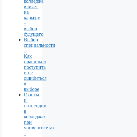
колледже
влияет
на
карьеру
–
выбор
будущего
Выбор
специальности
–
Как
правильно
поступить
и не
ошибиться
в
выборе
Гранты
и
стипендии
в
колледжах
при
университетах
–