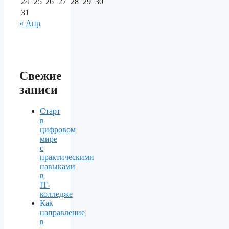
24
25
26
27
28
29
30
31
« Апр
Свежие
записи
Старт
в
цифровом
мире
с
практическими
навыками
в
IT-
колледже
Как
направление
в