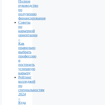
Полное
руководство
по
получению
финансирования
Советы
по
карьерной
ориентации
–
Как
правильно
выбрать
профессию
и
построить
успешную
карьеру
Рейтинг
колледжей
по
специальностям
2024
–
Куда