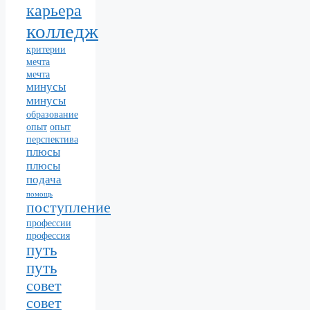
карьера
колледж
критерии
мечта
мечта
минусы
минусы
образование
опыт
опыт
перспектива
плюсы
плюсы
подача
помощь
поступление
профессии
профессия
путь
путь
совет
совет