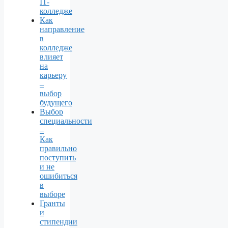
IT-
колледже
Как
направление
в
колледже
влияет
на
карьеру
–
выбор
будущего
Выбор
специальности
–
Как
правильно
поступить
и не
ошибиться
в
выборе
Гранты
и
стипендии