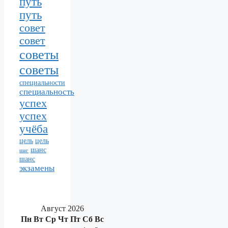
путь
путь
совет
совет
советы
советы
специальности
специальность
успех
успех
учёба
цель
цель
шанс
шаг
шанс
экзамены
Август 2026
Пн
Вт
Ср
Чт
Пт
Сб
Вс