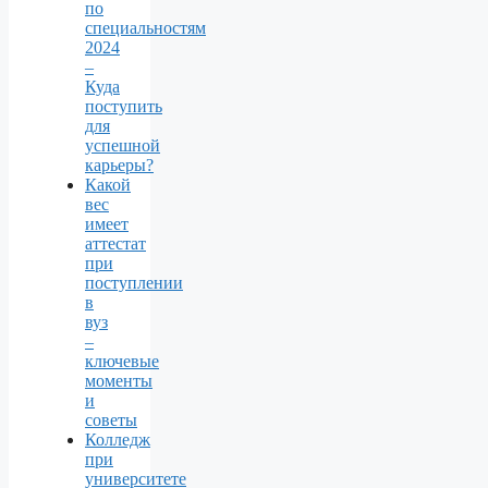
по
специальностям
2024
–
Куда
поступить
для
успешной
карьеры?
Какой
вес
имеет
аттестат
при
поступлении
в
вуз
–
ключевые
моменты
и
советы
Колледж
при
университете