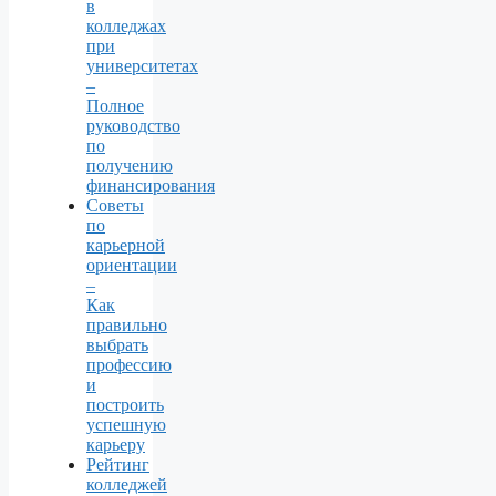
в
колледжах
при
университетах
–
Полное
руководство
по
получению
финансирования
Советы
по
карьерной
ориентации
–
Как
правильно
выбрать
профессию
и
построить
успешную
карьеру
Рейтинг
колледжей