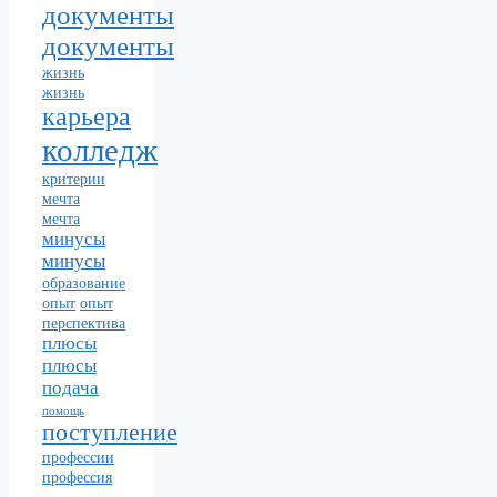
документы
документы
жизнь
жизнь
карьера
колледж
критерии
мечта
мечта
минусы
минусы
образование
опыт
опыт
перспектива
плюсы
плюсы
подача
помощь
поступление
профессии
профессия