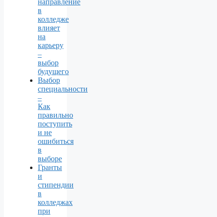
направление
в
колледже
влияет
на
карьеру
–
выбор
будущего
Выбор
специальности
–
Как
правильно
поступить
и не
ошибиться
в
выборе
Гранты
и
стипендии
в
колледжах
при