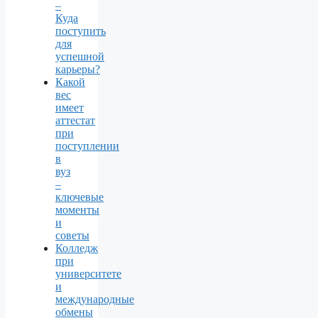
–
Куда
поступить
для
успешной
карьеры?
Какой
вес
имеет
аттестат
при
поступлении
в
вуз
–
ключевые
моменты
и
советы
Колледж
при
университете
и
международные
обмены