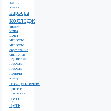
жизнь
жизнь
карьера
колледж
критерии
мечта
мечта
минусы
минусы
образование
опыт
опыт
перспектива
плюсы
плюсы
подача
помощь
поступление
профессии
профессия
путь
путь