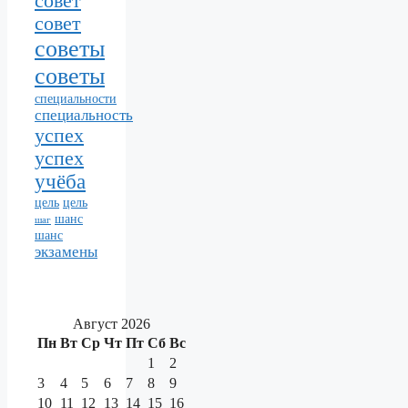
совет
совет
советы
советы
специальности
специальность
успех
успех
учёба
цель
цель
шанс
шаг
шанс
экзамены
Август 2026
Пн
Вт
Ср
Чт
Пт
Сб
Вс
1
2
3
4
5
6
7
8
9
10
11
12
13
14
15
16