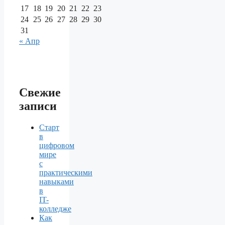
17
18
19
20
21
22
23
24
25
26
27
28
29
30
31
« Апр
Свежие
записи
Старт
в
цифровом
мире
с
практическими
навыками
в
IT-
колледже
Как